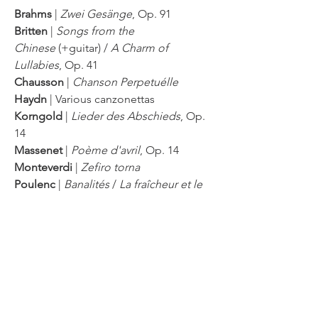
Brahms
|
Zwei Gesänge
, Op. 91
Britten
|
Songs from the
Chinese
(+guitar) /
A Charm of
Lullabies
, Op. 41
Chausson
|
Chanson Perpetuélle
Haydn
| Various canzonettas
Korngold
|
Lieder des Abschieds
, Op.
14
Massenet
|
Poème d'avril
, Op. 14
Monteverdi
|
Zefiro torna
Poulenc
|
Banalités
/
La fraîcheur et le
feu
Ravel
|
Don Quichotte à
Dulcinée
/
Histoires Naturelles
Roussel
|
Deux Poèmes de Ronsard
,
Op. 26 (+flute)
Scarlatti
| Dormi from
La Giuditta
Schumann
|
Frauenliebe und Leben