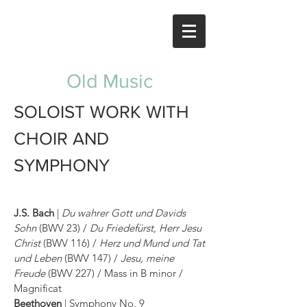
Old Music
SOLOIST WORK WITH
CHOIR AND
SYMPHONY
J.S. Bach
|
Du wahrer Gott und Davids
Sohn
(BWV 23) /
Du Friedefürst, Herr Jesu
Christ
(BWV 116) /
Herz und Mund und Tat
und Leben
(BWV 147) /
Jesu, meine
Freude
(BWV 227) /
Mass in B minor /
Magnificat
Beethoven
| Symphony No. 9